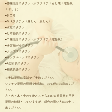
●四種混合ワクチン（ジフテリア＋百日咳＋破傷風
＋ポリオ）
●B C G
●M Rワクチン（麻しん＋風しん）
●水痘ワクチン
●日本脳炎ワクチン
●二種混合ワクチン（ジフテリア＋破傷風）
●子宮頸がんワクチン
●ムンプスワクチン
●インフルエンザワクチン
●A型肝炎ワクチン
●髄膜炎菌ワクチン
※予防接種は電話でご予約ください。
ワクチン接種の種類や時期は、お気軽にお尋ねくだ
さい。
月・火・木・金の午後2:00から3:00の時間帯を予防
接種の時間としていますが、都合の悪い方はお申し
出ください。