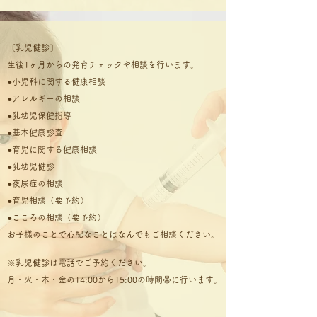
〔乳児健診〕
生後1ヶ月からの発育チェックや相談を行います。
●小児科に関する健康相談
●アレルギーの相談
●乳幼児保健指導
●基本健康診査
●育児に関する健康相談
●乳幼児健診
●夜尿症の相談
●育児相談（要予約）
●こころの相談（要予約）
お子様のことで心配なことはなんでもご相談ください。
※乳児健診は電話でご予約ください。
月・火・木・金の14:00から15:00の時間帯に行います。